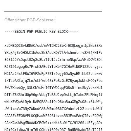
Öffentlicher PGP-Schlüssel:
-----BEGIN PGP PUBLIC KEY BLOCK-----

xsDNBGQISvkBDAC/osLYmWTJMC23bKf6CQLogjnJpZNa33Xr+/SpJ8rNi/1gP5
YKqk4j3v5H5kC1hAusSN8AdcKQY7tA4xhonlrrv2XG4/NfFvvdEcwuy0ky6okn
B6S155Yx5qct0Zq2s8UiT1UfJz2rhrmeNkp/aaVM+DOW2EDhESjT90zaB8GnuN
RJZ191ogegBs7Prwh3ABetYfbKb47GIHeVtNOP1ZZUdnyjsz8JFyRqkiunMU9/
MC1As24xtFBWI6VFZdFpPZZfr9ejy6DwNywHM+hL6ZcnbxwVhmK8pnUjprr2JC
lxTLbAXlujqZLn/oLhYwL68iFeBzGiEZByaqJwNhoMOQ+PbqgXeZD3MW2OpekV
ZwVZKnwbQyj33LCbYsHnIGTYWD2qqPG8sD+fncSNyVokxNdIxXAml/m137gP2J
DfTnZ8X3hrU0pV6gcVbbjTcR8U2wp9sLLjhTxkeZRLRMmj1tiQAEImF8sXu5NS
wNnXFWQoAtDyh+UAEQEAAc1IQsO8bmRuaXMgZsO8ciBlaW4gWmV1Z25pc3Zlcn
aWdlcnVuZ3NyZWNodCA8aW5mb0B6ZXVnbmlzLXZlcndlaWdlcm4uZGU+wsENBB
CAA3FiEEO8VPLSCQHadWES9BlhvosR5JEmsFAmQISvoFCQWjmoACGwMECwkIBw
CAkKCwUWAgMBAAAKCRCWG+ixHkkSa9lIC/912GSltBZygAD+nXfZTpW7gayfXE
HJi0CrlWbw/HjqI6LOOKsil690/D3Z+BoUDVkaWqT8cT221FMF/KzA82ViqJih