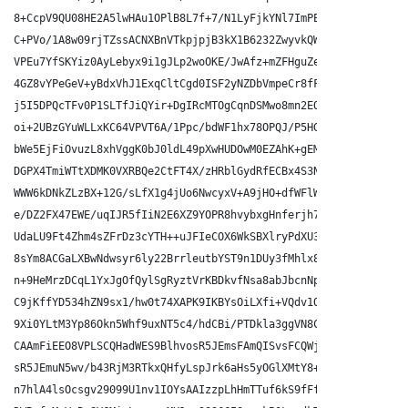
8+CcpV9QU08HE2A5lwHAu1OPlB8L7f+7/N1LyFjkYNl7ImPEx+paWOvRI59wD9
C+PVo/1A8w09rjTZssACNXBnVTkpjpjB3kX1B6232ZwyvkQWgwsgQBBVOVV07n
VPEu7YfSKYiz0AyLebyx9i1gJLp2woOKE/JwAfz+mZFHguZeTC9ebVE2oPwW3L
4GZ8vYPeGeV+yBdxVhJ1ExqCltCgd0ISF2yNZDbVmpeCr8fF/TbVShqkFI9cSE
j5I5DPQcTFv0P1SLTfJiQYir+DgIRcMTOgCqnDSMwo8mn2EQDB03MZA/yhvkWf
oi+2UBzGYuWLLxKC64VPVT6A/1Ppc/bdWF1hx78OPQJ/P5HGbHpCcInIz8AxPe
bWe5EjFiOvuzL8xhVggK0bJ0ldL49pXwHUDOwM0EZAhK+gEMAOjuFo9L/TVgOs
DGPX4TmiWTtXDMK0VXRBQe2CtFT4X/zHRblGydRfECBx4S3NiBR5X1i0dHmHRU
WWW6kDNkZLzBX+12G/sLfX1g4jUo6NwcyxV+A9jHO+dfWFlWC2CoMOiZJu1ZIO
e/DZ2FX47EWE/uqIJR5fIiN2E6XZ9YOPR8hvybxgHnferjh7DDbxpY4Ou2T5Os
UdaLU9Ft4Zhm4sZFrDz3cYTH++uJFIeCOX6WkSBXlryPdXU3ckyshM2SmjAOU1
8sYm8ACGaLXBwNdwsyr6ly22BrrleutbYST9n1DUy3fMhlx8+Pn8frFF0nY8IC
n+9HeMrzDCqL1YxJgOfQylSgRyztVrKBDkvfNsa8abJbcnNphy2mvayxENXBPC
C9jKffYD534hZN9sx1/hw0t74XAPK9IKBYsOiLXfi+VQdv1QfK6eN3yHiCFq1L
9Xi0YLtM3Yp86Okn5Whf9uxNT5c4/hdCBi/PTDkla3ggVN8CvwARAQABwsD8BB
CAAmFiEEO8VPLSCQHadWES9BlhvosR5JEmsFAmQISvsFCQWjmoACGwwACgkQlh
sR5JEmuN5wv/b43RjM3RTkxQHfyLspJrk6aHs5yOGlXMtY8+hGGa4bhxyn3DL8
n7hlA4lsOcsgv29099U1nv1IOYsAAIzzpLhHmTTuf6kS9fFf6mQP5cJE9z+c5j