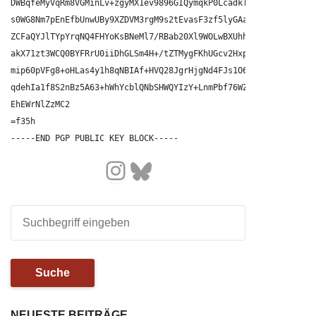
DWBqfeMyVqRm8VGMinLv+zgyMX1ev9896GIQymqkP0LcadkT3iIqHT2Rva0pk+
s0WG8Nm7pEnEfbUnwUBy9XZDVM3rgM9s2tEvasF3zf5lyGAaLEkn6vitLulzd9
ZCFaQYJlTYpYrqNQ4FHYoKsBNeMl7/RBab20Xl9WOLwBXUhhZh7mhw8EWoytd7
akX71zt3WCQ0BYFRrU0iiDhGLSm4H+/tZTMygFKhUGcv2HxpTeCxhRieVkDgRG
mip60pVFg8+oHLas4y1h8qNBIAf+HVQ28JgrHjgNd4FJs1O67sfwUEEjvyR2IV
qdehIa1f8S2nBz5A63+hWhYcblQNbSHWQYIzY+LnmPbf76WZLVxZae5+jd9lN4
EhEWrNlZzMC2

=f35h

Link zum Instagram-Account des Bündnisses für ein Zeugnisverweigerungsrecht in der Sozialen Arbeit
Bluesky
Suche
NEUESTE BEITRÄGE